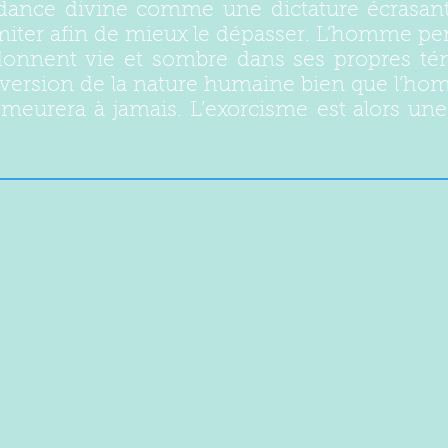
dance divine comme une dictature écrasante,
miter afin de mieux le dépasser. L’homme per
 donnent vie et sombre dans ses propres tén
rversion de la nature humaine bien que l’ho
emeurera à jamais. L’
exorcisme
est alors un