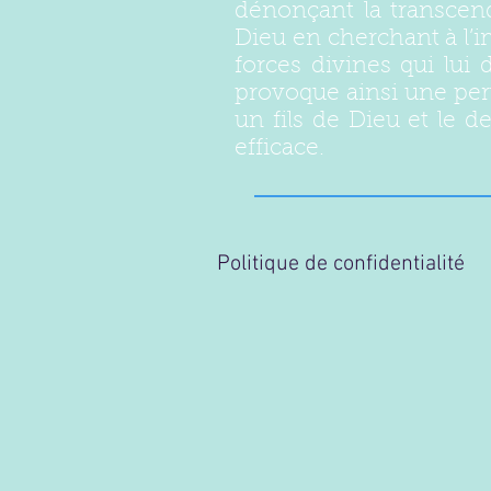
dénonçant la transcen
Dieu en cherchant à l’i
forces divines qui lui
provoque ainsi une pe
un fils de Dieu et le d
efficace.
Politique de confidentialité