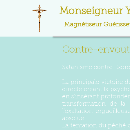
Monseigneur 
Magnétiseur Guérisseu
Contre-envou
Satanisme contre Exor
La principale victoire 
directe créant la psych
en s’insérant profondém
transformation de la 
l’exaltation orgueilleu
absolue.
La tentation du péché or