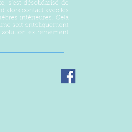
 s’est désolidarisé de
d alors contact avec les
èbres intérieures. Cela
mme soit ontoliquement
e solution extrêmement