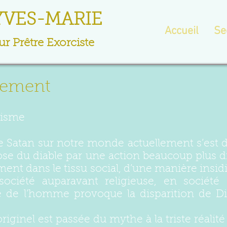
YVES-MARIE
Accueil
Se
r Prêtre Exorciste
tement
cisme
de Satan sur notre monde actuellement s’est d
ose du diable par une action beaucoup plus d
ent dans le tissu social, d’une manière insid
société auparavant religieuse, en société 
se de l’homme provoque la disparition de Die
iginel est passée du mythe à la triste réalité