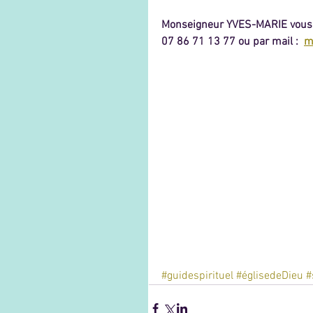
Monseigneur YVES-MARIE vous r
07 86 71 13 77 ou par mail :  
m
#guidespirituel
#églisedeDieu
#