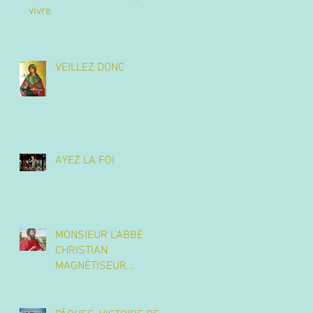
vivre
VEILLEZ DONC
AYEZ LA FOI
MONSIEUR L'ABBÉ
CHRISTIAN
MAGNÉTISEUR
CHRISTIQUE DES ÂMES
ET DES CORPS. Tél. 07
86 71 13 77.