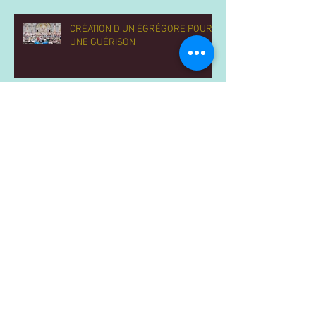
CRÉATION D'UN ÉGRÉGORE POUR
UNE GUÉRISON
ÉGRÉGORE THAUMATURGIQUE
MIRACLES
Archives
mars 2025
(1)
1 post
février 2025
(2)
2 posts
novembre 2020
(2)
2 posts
juin 2020
(1)
1 post