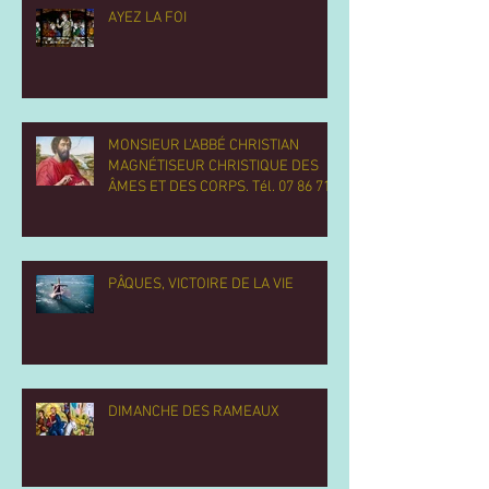
AYEZ LA FOI
MONSIEUR L'ABBÉ CHRISTIAN
MAGNÉTISEUR CHRISTIQUE DES
ÂMES ET DES CORPS. Tél. 07 86 71
13 77.
PÂQUES, VICTOIRE DE LA VIE
DIMANCHE DES RAMEAUX